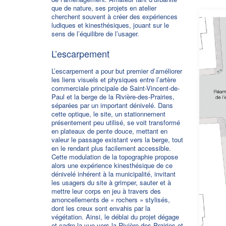
que de nature, ses projets en atelier
cherchent souvent à créer des expériences
ludiques et kinesthésiques, jouant sur le
sens de l’équilibre de l’usager.
L’escarpement
L’escarpement a pour but premier d’améliorer
les liens visuels et physiques entre l’artère
commerciale principale de Saint-Vincent-de-
Paul et la berge de la Rivière-des-Prairies,
séparées par un important dénivelé. Dans
cette optique, le site, un stationnement
présentement peu utilisé, se voit transformé
en plateaux de pente douce, mettant en
valeur le passage existant vers la berge, tout
en le rendant plus facilement accessible.
Cette modulation de la topographie propose
alors une expérience kinesthésique de ce
dénivelé inhérent à la municipalité, invitant
les usagers du site à grimper, sauter et à
mettre leur corps en jeu à travers des
amoncellements de « rochers » stylisés,
dont les creux sont envahis par la
végétation. Ainsi, le déblai du projet dégage
et cadre la vue vers la Rivière-des-Prairies et