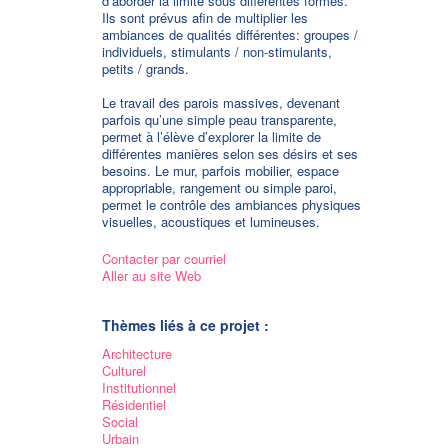
d’aborder la limite sous différentes formes.
Ils sont prévus afin de multiplier les
ambiances de qualités différentes: groupes /
individuels, stimulants / non-stimulants,
petits / grands.
Le travail des parois massives, devenant
parfois qu’une simple peau transparente,
permet à l’élève d’explorer la limite de
différentes manières selon ses désirs et ses
besoins. Le mur, parfois mobilier, espace
appropriable, rangement ou simple paroi,
permet le contrôle des ambiances physiques
visuelles, acoustiques et lumineuses.
Contacter par courriel
Aller au site Web
Thèmes liés à ce projet :
Architecture
Culturel
Institutionnel
Résidentiel
Social
Urbain