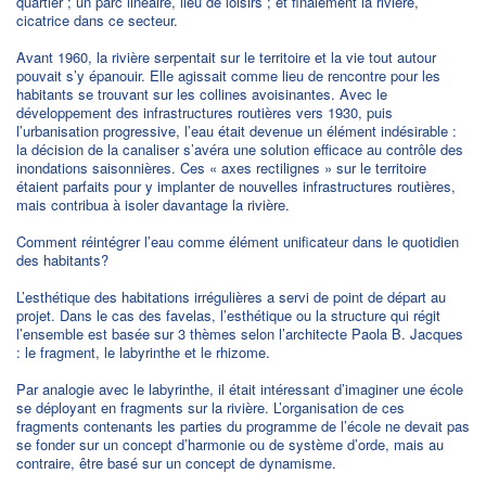
quartier ; un parc linéaire, lieu de loisirs ; et finalement la rivière,
cicatrice dans ce secteur.
Avant 1960, la rivière serpentait sur le territoire et la vie tout autour
pouvait s’y épanouir. Elle agissait comme lieu de rencontre pour les
habitants se trouvant sur les collines avoisinantes. Avec le
développement des infrastructures routières vers 1930, puis
l’urbanisation progressive, l’eau était devenue un élément indésirable :
la décision de la canaliser s’avéra une solution efficace au contrôle des
inondations saisonnières. Ces « axes rectilignes » sur le territoire
étaient parfaits pour y implanter de nouvelles infrastructures routières,
mais contribua à isoler davantage la rivière.
Comment réintégrer l’eau comme élément unificateur dans le quotidien
des habitants?
L’esthétique des habitations irrégulières a servi de point de départ au
projet. Dans le cas des favelas, l’esthétique ou la structure qui régit
l’ensemble est basée sur 3 thèmes selon l’architecte Paola B. Jacques
: le fragment, le labyrinthe et le rhizome.
Par analogie avec le labyrinthe, il était intéressant d’imaginer une école
se déployant en fragments sur la rivière. L’organisation de ces
fragments contenants les parties du programme de l’école ne devait pas
se fonder sur un concept d’harmonie ou de système d’orde, mais au
contraire, être basé sur un concept de dynamisme.