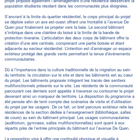
projet propose également l’aménagement d’une résidence desservant la
population étudiante résidant dans les communautés plus éloignées.
S’ancrant à la limite du quartier résidentiel, le corps principal du projet
se déploie selon un axe est-ouest offrant une frontalité à l’avenue De
Quen pour finalement se projeter vers la baie. Le second bâtiment
s’imbrique dans une clairière du boisé à la limite de la bande de
protection riveraine. L’articulation des deux corps de bâtiment offre la
création d’une aire centrale, comprenant une partie boisée et étant
adjacente au secteur résidentiel. L’intention est d’aménager un espace
extérieur protégé des grands vents permettant la tenue d’événements
communautaires.
Dû à l’importance dans la culture traditionnelle de la migration au sein
du territoire; la circulation sur le site et dans les bâtiments est au cœur
du projet. Les bâtiments proposés intègrent les tracés des sentiers
multifonctionnels présents sur le site. Les résidents de la communauté
parcourant ces derniers sont appelés à traverser ou contourner le projet
devenant ainsi un marqueur de territoire. La disposition du programme a
été pensée afin de tenir compte des scénarios de visite et d’utilisation
du projet par les usagers. De ce fait, un bref parcours extérieur relie les
résidences de la section dédiée à l’enseignement (bibliothèque, salles
de cours) au sein du bâtiment principal. Les usages communautaires
(auditorium, gymnase, salles multifonctionnelles) sont quant à eux
répartis près de l’entrée principale du bâtiment sur l’avenue De Quen.
La proposition vise à offrir une continuité physique et visuelle à