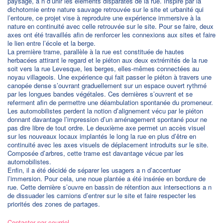
paysage, a n d’unir les éléments disparates de la rue. Inspiré par la
dichotomie entre nature sauvage retrouvée sur le site et urbanité qui
l’entoure, ce projet vise à reproduire une expérience immersive à la
nature en continuité avec celle retrouvée sur le site. Pour se faire, deux
axes ont été travaillés afin de renforcer les connexions aux sites et faire
le lien entre l’école et la berge.
La première trame, parallèle à la rue est constituée de hautes
herbacées attirant le regard et le piéton aux deux extrémités de la rue
soit vers la rue Levesque, les berges, elles-mêmes connectées au
noyau villageois. Une expérience qui fait passer le piéton à travers une
canopée dense s’ouvrant graduellement sur un espace ouvert rythmé
par les longues bandes végétales. Ces dernières s’ouvrent et se
referment afin de permettre une déambulation spontanée du promeneur.
Les automobilistes perdent la notion d’alignement vécu par le piéton
donnant davantage l’impression d’un aménagement spontané pour ne
pas dire libre de tout ordre. Le deuxième axe permet un accès visuel
sur les nouveaux locaux implantés le long la rue en plus d’être en
continuité avec les axes visuels de déplacement introduits sur le site.
Composée d’arbres, cette trame est davantage vécue par les
automobilistes.
Enfin, il a été décidé de séparer les usagers a n d’accentuer
l’immersion. Pour cela, une noue plantée a été insérée en bordure de
rue. Cette dernière s’ouvre en bassin de rétention aux intersections a n
de dissuader les camions d’entrer sur le site et faire respecter les
priorités des zones de partages.
Contacter par courriel